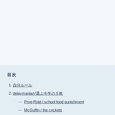
目次
自分ルール
delaymaniaが選ぶ今年の５枚
Prog-Roid / school food punishment
McGuffin / the crickets