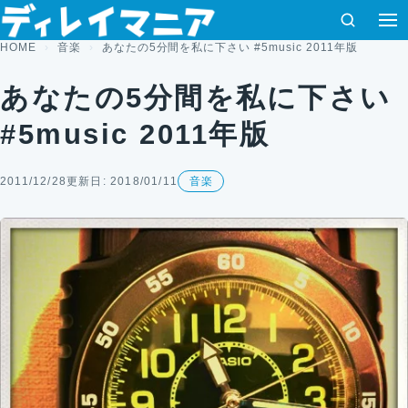
コンテンツへスキップ
検索
HOME
音楽
あなたの5分間を私に下さい #5music 2011年版
あなたの5分間を私に下さい
#5music 2011年版
2011/12/28
更新日: 2018/01/11
音楽