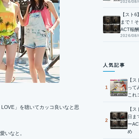
2026/08/
【スト6】
まで！そ
ACT報
2026/08/
人気記事
【ス
って
1
これ
Y LOVE」を聴いてカッコ良いなと思
【スト
日ま
2
ーA
め
愛いなと。