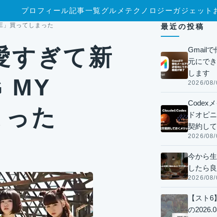
プロフィール
記事一覧
グルメ
テクノロジー
ガジェット
OVE」買ってしまった
最近の投稿
愛すぎて新
Gmai
元にでき
します
G MY
2026/08/
Code
まった
ドオピニオ
契約して
2026/08/
今から生
したら良
2026/08/
【スト6
の2026.0