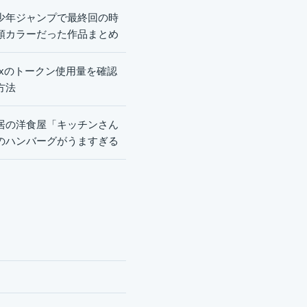
少年ジャンプで最終回の時
頭カラーだった作品まとめ
dexのトークン使用量を確認
方法
居の洋食屋「キッチンさん
のハンバーグがうますぎる