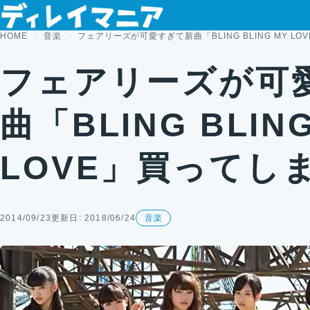
コンテンツへスキップ
HOME
音楽
フェアリーズが可愛すぎて新曲「BLING BLING MY L
フェアリーズが可
曲「BLING BLIN
LOVE」買ってし
2014/09/23
更新日: 2018/06/24
音楽