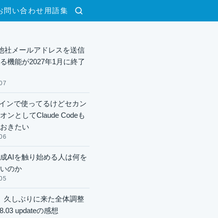
お問い合わせ
用語集
検索
lで他社メールアドレスを送信
る機能が2027年1月に終了
07
xメインで使ってるけどセカン
ンとしてClaude Codeも
おきたい
06
成AIを触り始める人は何を
いのか
05
】久しぶりに来た全体調整
8.03 updateの感想