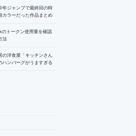
少年ジャンプで最終回の時
頭カラーだった作品まとめ
dexのトークン使用量を確認
方法
居の洋食屋「キッチンさん
のハンバーグがうますぎる