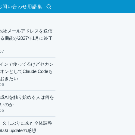
お問い合わせ
用語集
検索
lで他社メールアドレスを送信
る機能が2027年1月に終了
07
xメインで使ってるけどセカン
ンとしてClaude Codeも
おきたい
06
成AIを触り始める人は何を
いのか
05
】久しぶりに来た全体調整
8.03 updateの感想