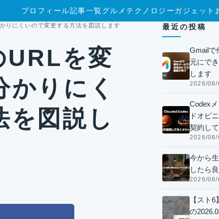
プロフィール
記事一覧
グルメ
テクノロジー
ガジェット
か分かりにくいので変更する方法を図説します
最近の投稿
のURLを変
Gmai
元にでき
します
分かりにく
2026/08/
Code
法を図説し
ドオピニオ
契約して
2026/08/
今から生
したら良
2026/08/
【スト6
の2026.0