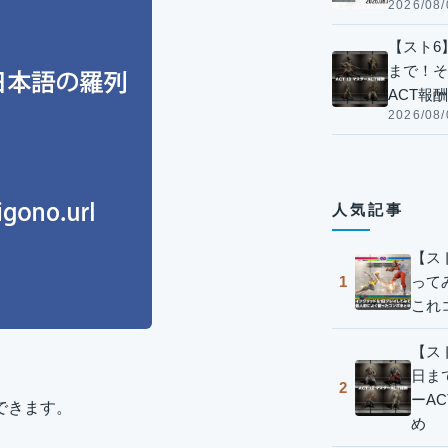
2026/08/
【スト6】
まで！そ
ACT報
2026/08/
人気記事
【ス
って
1
これ
【スト
日ま
2
ーA
ができます。
め