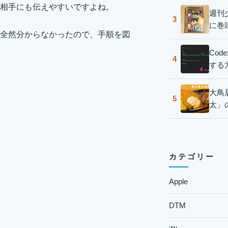
相手にも伝えやすいですよね。
週刊
3
に巻
全然分からなかったので、手順を図
Co
4
する
大鳥
5
太」
カテゴリー
Apple
DTM