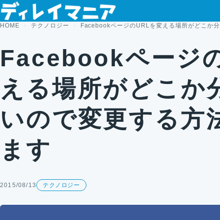
コンテンツへスキップ
HOME
テクノロジー
FacebookページのURLを変える場所がどこ
Facebookページ
える場所がどこか
いので変更する方
ます
2015/08/13
テクノロジー