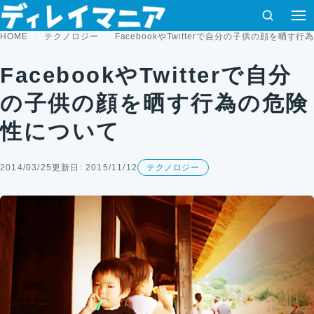
コンテンツへスキップ
検索
HOME
テクノロジー
FacebookやTwitterで自分の子供の顔を晒す
FacebookやTwitterで自分
の子供の顔を晒す行為の危険
性について
2014/03/25
更新日: 2015/11/12
テクノロジー