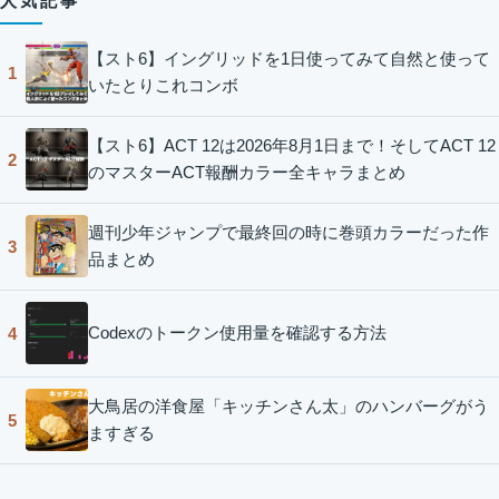
人気記事
【スト6】イングリッドを1日使ってみて自然と使って
1
いたとりこれコンボ
【スト6】ACT 12は2026年8月1日まで！そしてACT 12
2
のマスターACT報酬カラー全キャラまとめ
週刊少年ジャンプで最終回の時に巻頭カラーだった作
3
品まとめ
Codexのトークン使用量を確認する方法
4
大鳥居の洋食屋「キッチンさん太」のハンバーグがう
5
ますぎる