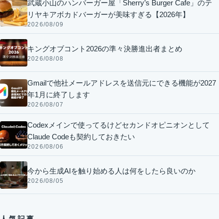
武蔵小山のハンバーガー屋「Sherry’s Burger Cafe」のテ
リヤキアボカドバーガーが美味すぎる【2026年】
2026/08/09
キングオブコント2026の準々決勝進出者まとめ
2026/08/08
Gmailで他社メールアドレスを送信元にできる機能が2027
年1月に終了します
2026/08/07
Codexメインで使ってるけどセカンドオピニオンとして
Claude Codeも契約しておきたい
2026/08/06
今から生成AIを触り始める人は何をしたら良いのか
2026/08/05
人気記事