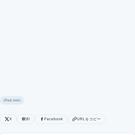
iPad mini
X
B!
Facebook
URLをコピー