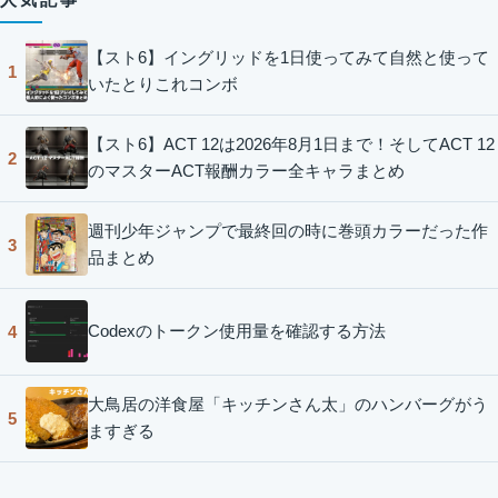
【スト6】イングリッドを1日使ってみて自然と使って
1
いたとりこれコンボ
【スト6】ACT 12は2026年8月1日まで！そしてACT 12
2
のマスターACT報酬カラー全キャラまとめ
週刊少年ジャンプで最終回の時に巻頭カラーだった作
3
品まとめ
Codexのトークン使用量を確認する方法
4
大鳥居の洋食屋「キッチンさん太」のハンバーグがう
5
ますぎる