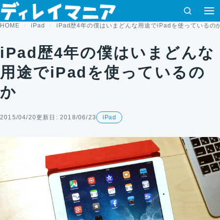
コンテンツへスキップ
検索
HOME
iPad
iPad歴4年の僕はいまどんな用途でiPadを使っているの
iPad歴4年の僕はいまどんな
用途でiPadを使っているの
か
2015/04/20
更新日: 2018/06/23
iPad