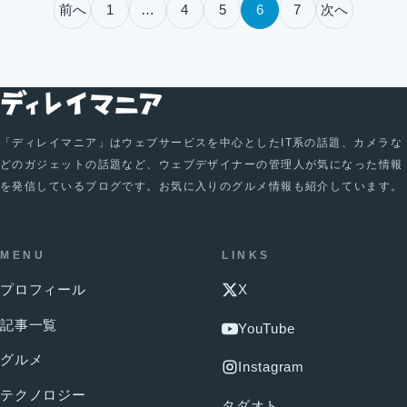
投稿のページ送り
前へ
1
…
4
5
6
7
次へ
「ディレイマニア」はウェブサービスを中心としたIT系の話題、カメラな
どのガジェットの話題など、ウェブデザイナーの管理人が気になった情報
を発信しているブログです。お気に入りのグルメ情報も紹介しています。
MENU
LINKS
プロフィール
X
記事一覧
YouTube
グルメ
Instagram
テクノロジー
タダオト