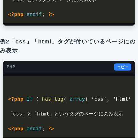
<?php
endif
;
?>
例2「css」「html」タグが付いているページにの
み表示
PHP
コピー
<?php
if
(
has_tag
(
array
(
 ‘css’
,
 ‘html’ 
)
「css」と「html」というタグのページにのみ表示

<?php
endif
;
?>