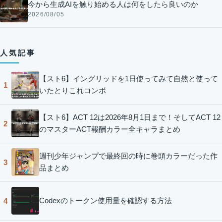
今から生成AIを触り始める人は何をしたら良いのか
2026/08/05
人気記事
【スト6】イングリッドを1日使ってみて自然と使って
1
いたとりこれコンボ
【スト6】ACT 12は2026年8月1日まで！そしてACT 12
2
のマスターACT報酬カラー全キャラまとめ
週刊少年ジャンプで最終回の時に巻頭カラーだった作
3
品まとめ
Codexのトークン使用量を確認する方法
4