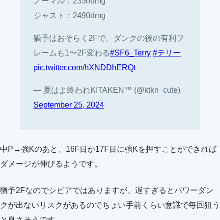
ノーマル：2350dmg
ジャスト：2490dmg
猶予はおそらく2Fで、ダンクの後の有利フ
レームも1〜2F変わる
#SF6_Terry
#テリー
pic.twitter.com/hXNDDhERQt
— 夏はよ終われKITAKEN™ (@ktkn_cute)
September 25, 2024
中P→強Kのあと、16F目か17F目に強Kを押すことができれば
ダメージが伸びるようです。
猶予2Fなのでシビアではありますが、遅すぎるとパワーダン
クが出ないリスクがあるのでちょい手前くらい意識で毎回狙う
と良さそうです。