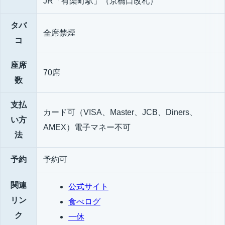
JR「有楽町駅」（京橋口改札）
タバ
全席禁煙
コ
座席
70席
数
支払
カード可（VISA、Master、JCB、Diners、
い方
AMEX）電子マネー不可
法
予約
予約可
関連
公式サイト
リン
食べログ
ク
一休