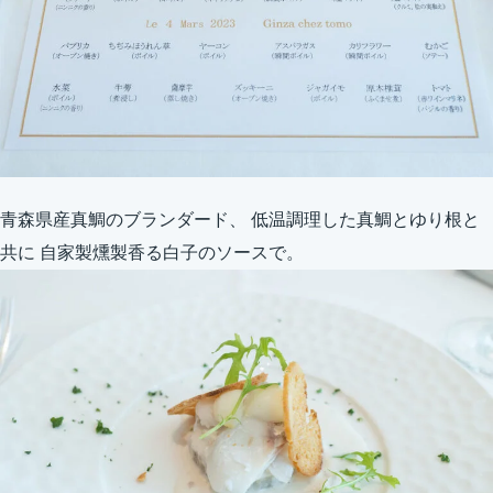
青森県産真鯛のブランダード、 低温調理した真鯛とゆり根と
共に 自家製燻製香る白子のソースで。