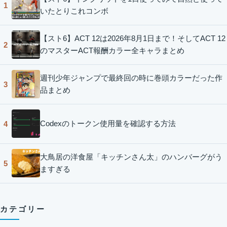
1
いたとりこれコンボ
【スト6】ACT 12は2026年8月1日まで！そしてACT 12
2
のマスターACT報酬カラー全キャラまとめ
週刊少年ジャンプで最終回の時に巻頭カラーだった作
3
品まとめ
Codexのトークン使用量を確認する方法
4
大鳥居の洋食屋「キッチンさん太」のハンバーグがう
5
ますぎる
カテゴリー