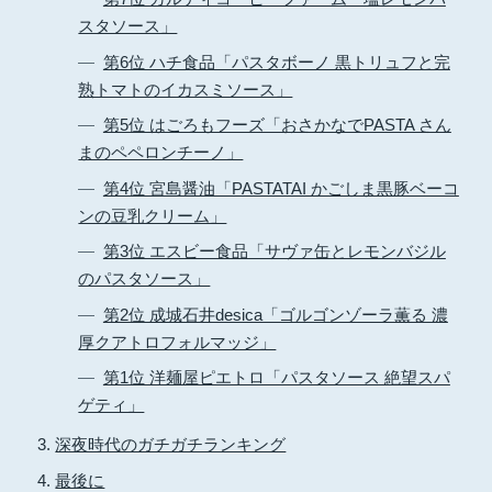
スタソース」
第6位 ハチ食品「パスタボーノ 黒トリュフと完
熟トマトのイカスミソース」
第5位 はごろもフーズ「おさかなでPASTA さん
まのペペロンチーノ」
第4位 宮島醤油「PASTATAI かごしま黒豚ベーコ
ンの豆乳クリーム」
第3位 エスビー食品「サヴァ缶とレモンバジル
のパスタソース」
第2位 成城石井desica「ゴルゴンゾーラ薫る 濃
厚クアトロフォルマッジ」
第1位 洋麺屋ピエトロ「パスタソース 絶望スパ
ゲティ」
深夜時代のガチガチランキング
最後に