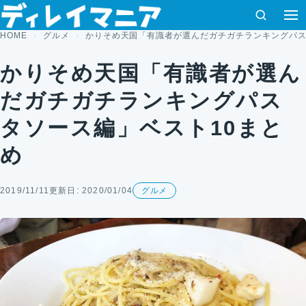
コンテンツへスキップ
検索
HOME
グルメ
かりそめ天国「有識者が選んだガチガチランキングパス
かりそめ天国「有識者が選ん
だガチガチランキングパス
タソース編」ベスト10まと
め
2019/11/11
更新日: 2020/01/04
グルメ