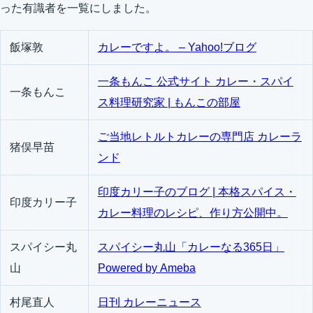
った有識者を一覧にしました。
飯塚敦
カレーですよ。 – Yahoo!ブログ
一条もんこ 公式サイト カレー・スパイ
一条もんこ
ス料理研究家 | もんこの部屋
ご当地レトルトカレーの専門店 カレーラ
猪俣早苗
ンド
印度カリー子のブログ | 本格スパイス・
印度カリー子
カレー料理のレシピ、作り方公開中。
スパイシー丸
スパイシー丸山「カレーなる365日」
山
Powered by Ameba
村尾直人
日刊 カレーニュース