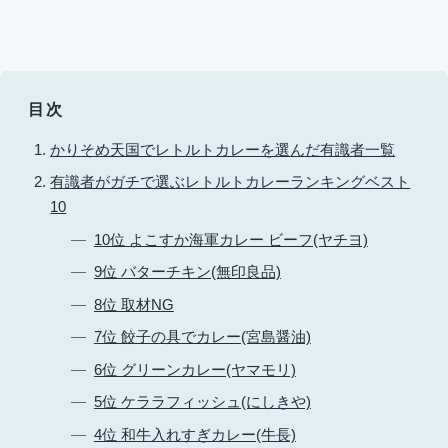
目次
かりそめ天国でレトルトカレーを選んだ有識者一覧
有識者がガチで選ぶレトルトカレーランキングベスト
10
10位 よこすか海軍カレー ビーフ(ヤチヨ)
9位 バターチキン(無印良品)
8位 取材NG
7位 餃子の具でカレー(宮島醤油)
6位 グリーンカレー(ヤマモリ)
5位 ケララフィッシュ(にしきや)
4位 和牛入れすぎカレー(牛長)