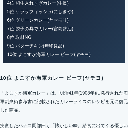
4位 和牛入れすぎカレー(牛長)
5位 ケララフィッシュ(にしきや)
6位 グリーンカレー(ヤマモリ)
7位 餃子の具でカレー(宮島醤油)
8位 取材NG
9位 バターチキン(無印良品)
10位 よこすか海軍カレー ビーフ(ヤチヨ)
10位 よこすか海軍カレー ビーフ(ヤチヨ)
「よこすか海軍カレー」は、明治41年(1908年)に発行された海
軍割烹術参考書に記載されたカレーライスのレシピを元に復元
した商品。
実食したハナコ岡部曰く「懐かしい味。給食に出てくる優しい