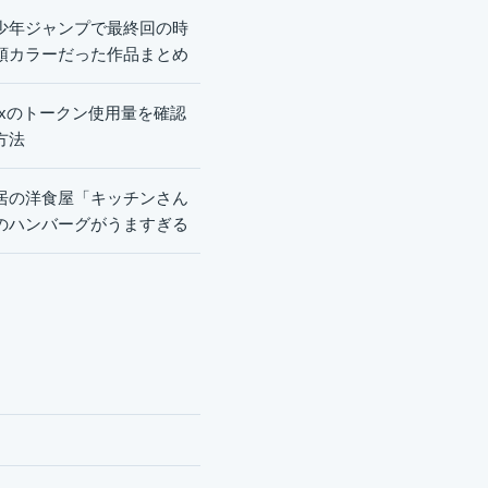
少年ジャンプで最終回の時
頭カラーだった作品まとめ
dexのトークン使用量を確認
方法
居の洋食屋「キッチンさん
のハンバーグがうますぎる