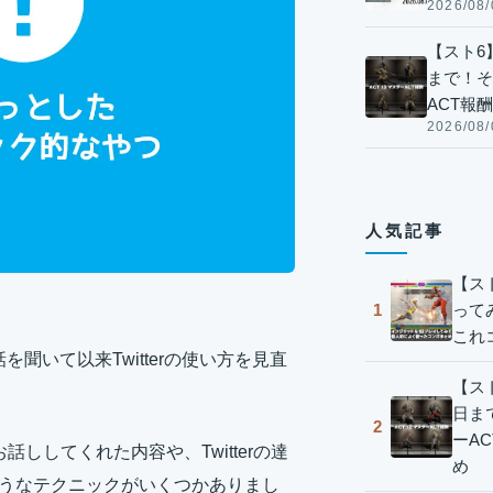
2026/08/
【スト6】
まで！そ
ACT報
2026/08/
人気記事
【ス
って
1
これ
を聞いて以来Twitterの使い方を見直
【スト
日ま
2
ーA
話ししてくれた内容や、Twitterの達
め
きそうなテクニックがいくつかありまし