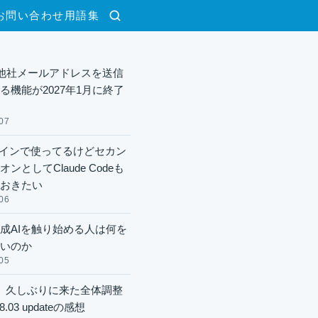
お問い合わせ
用語集
検索
lで他社メールアドレスを送信
る機能が2027年1月に終了
07
xメインで使ってるけどセカン
ンとしてClaude Codeも
おきたい
06
成AIを触り始める人は何を
いのか
05
】久しぶりに来た全体調整
8.03 updateの感想