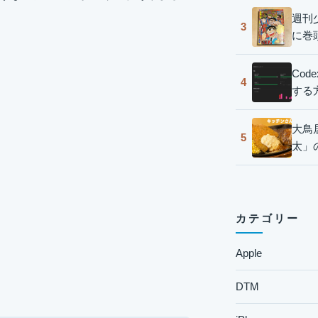
週刊
3
に巻
Co
4
する
大鳥
5
太」
カテゴリー
Apple
DTM