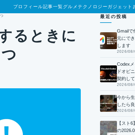
プロフィール
記事一覧
グルメ
テクノロジー
ガジェット
5つ
最近の投稿
発信するときに
Gmai
元にでき
します
5つ
2026/08/
Code
ドオピニオ
契約して
2026/08/
今から生
したら良
2026/08/
【スト6
の2026.0