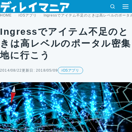
コンテンツへスキップ
検索
HOME
iOSアプリ
Ingressでアイテム不足のときは高レベルのポー
Ingressでアイテム不足のと
きは高レベルのポータル密集
地に行こう
2014/08/22
更新日: 2018/05/09
iOSアプリ