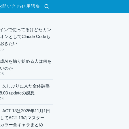
お問い合わせ
用語集
検索
xメインで使ってるけどセカン
ンとしてClaude Codeも
おきたい
06
成AIを触り始める人は何を
いのか
05
】久しぶりに来た全体調整
8.03 updateの感想
04
ACT 13は2026年11月1日
してACT 13のマスター
酬カラー全キャラまとめ