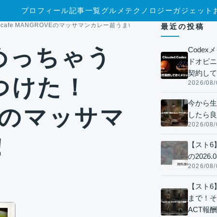
プロフィール
記事一覧
グルメ
テクノロジー
ガジェット
fe MANGROVEのマッサマンカレー超うまい！
最近の投稿
めっちゃう
Code
ドオピニオ
契約して
つけた！
2026/08/
今から生
VEのマッサマ
したら良
2026/08/
！
【スト6
の2026.0
2026/08/
【スト6】
まで！そ
ACT報