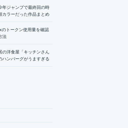
少年ジャンプで最終回の時
頭カラーだった作品まとめ
dexのトークン使用量を確認
方法
居の洋食屋「キッチンさん
のハンバーグがうますぎる