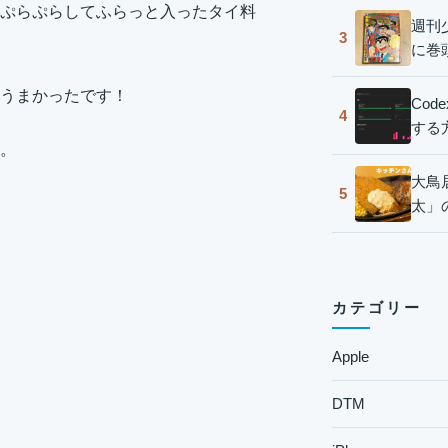
ぷらぷらしてふらっと入ったタイ料
週刊
3
に巻
うまかったです！
Co
4
する
。
大鳥
5
太」
カテゴリー
Apple
DTM