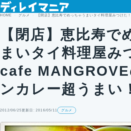
コンテンツへスキップ
HOME
グルメ
【閉店】恵比寿でめっちゃうまいタイ料理屋みつけた！ca
【閉店】恵比寿で
まいタイ料理屋み
cafe MANGRO
ンカレー超うまい
2012/06/25
更新日: 2016/05/11
グルメ