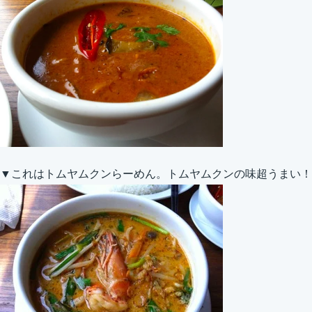
▼これはトムヤムクンらーめん。トムヤムクンの味超うまい！