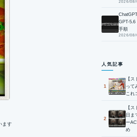
2026/08/
Chat
GPT-5
手順
2026/08/
人気記事
【ス
って
1
これ
【スト
日ま
2
ーA
います
め