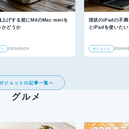
値上げする前にM4のMac miniを
現状のiPadの不
きかどうか
とiPadを使いた
ット
2026/06/24
ガジェット
2026/0
ガジェットの記事一覧へ
グルメ