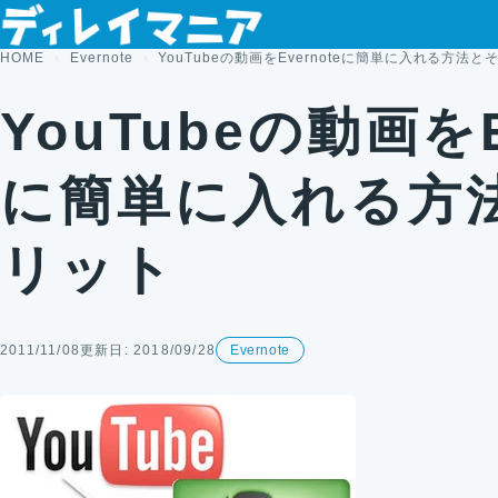
コンテンツへスキップ
HOME
Evernote
YouTubeの動画をEvernoteに簡単に入れる方法
YouTubeの動画をE
に簡単に入れる方
リット
2011/11/08
更新日: 2018/09/28
Evernote