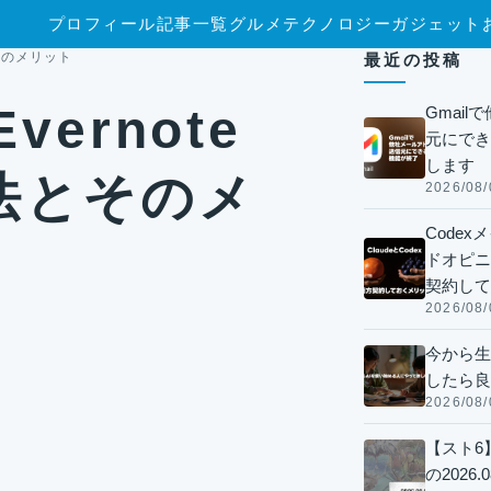
プロフィール
記事一覧
グルメ
テクノロジー
ガジェット
とそのメリット
最近の投稿
vernote
Gmai
元にでき
します
法とそのメ
2026/08/
Code
ドオピニオ
契約して
2026/08/
今から生
したら良
2026/08/
【スト6
の2026.0