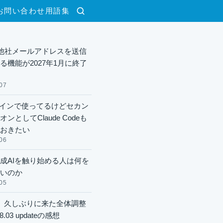
お問い合わせ
用語集
検索
lで他社メールアドレスを送信
る機能が2027年1月に終了
07
xメインで使ってるけどセカン
ンとしてClaude Codeも
おきたい
06
成AIを触り始める人は何を
いのか
05
】久しぶりに来た全体調整
8.03 updateの感想