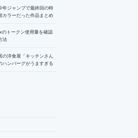
少年ジャンプで最終回の時
頭カラーだった作品まとめ
dexのトークン使用量を確認
方法
居の洋食屋「キッチンさん
のハンバーグがうますぎる