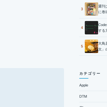
週刊
3
に巻
Co
4
する
大鳥
5
太」
カテゴリー
Apple
DTM