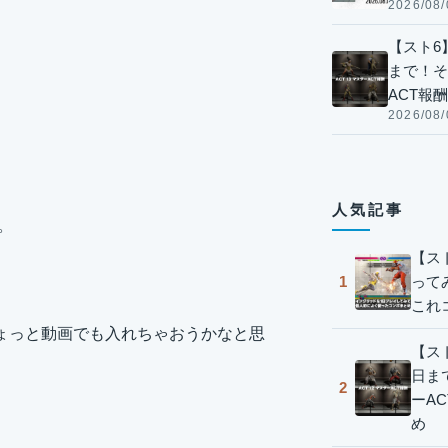
2026/08/
【スト6】
まで！そ
ACT報
2026/08/
人気記事
ね。
【ス
って
1
これ
はちょっと動画でも入れちゃおうかなと思
【スト
日ま
2
ーA
め