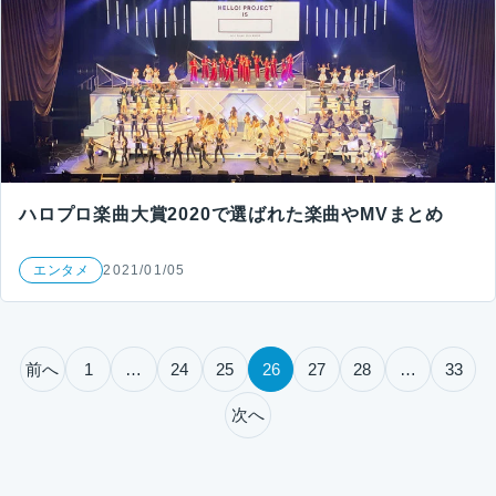
ハロプロ楽曲大賞2020で選ばれた楽曲やMVまとめ
エンタメ
2021/01/05
投稿のページ送り
前へ
1
…
24
25
26
27
28
…
33
次へ