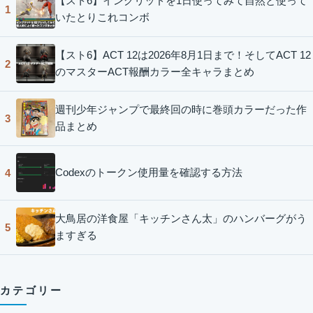
【スト6】イングリッドを1日使ってみて自然と使って
1
いたとりこれコンボ
【スト6】ACT 12は2026年8月1日まで！そしてACT 12
2
のマスターACT報酬カラー全キャラまとめ
週刊少年ジャンプで最終回の時に巻頭カラーだった作
3
品まとめ
Codexのトークン使用量を確認する方法
4
大鳥居の洋食屋「キッチンさん太」のハンバーグがう
5
ますぎる
カテゴリー