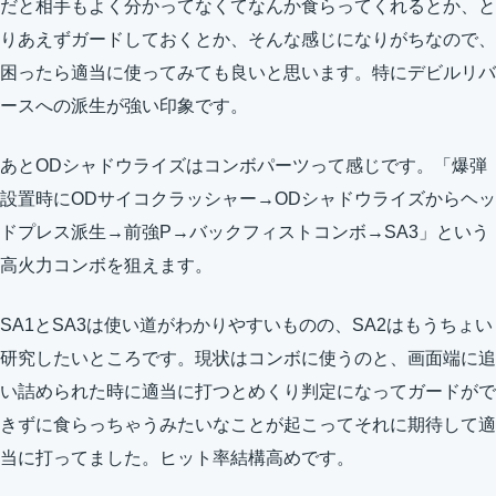
だと相手もよく分かってなくてなんか食らってくれるとか、と
りあえずガードしておくとか、そんな感じになりがちなので、
困ったら適当に使ってみても良いと思います。特にデビルリバ
ースへの派生が強い印象です。
あとODシャドウライズはコンボパーツって感じです。「爆弾
設置時にODサイコクラッシャー→ODシャドウライズからヘッ
ドプレス派生→前強P→バックフィストコンボ→SA3」という
高火力コンボを狙えます。
SA1とSA3は使い道がわかりやすいものの、SA2はもうちょい
研究したいところです。現状はコンボに使うのと、画面端に追
い詰められた時に適当に打つとめくり判定になってガードがで
きずに食らっちゃうみたいなことが起こってそれに期待して適
当に打ってました。ヒット率結構高めです。