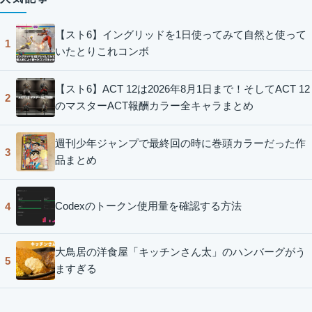
【スト6】イングリッドを1日使ってみて自然と使って
1
いたとりこれコンボ
【スト6】ACT 12は2026年8月1日まで！そしてACT 12
2
のマスターACT報酬カラー全キャラまとめ
週刊少年ジャンプで最終回の時に巻頭カラーだった作
3
品まとめ
Codexのトークン使用量を確認する方法
4
大鳥居の洋食屋「キッチンさん太」のハンバーグがう
5
ますぎる