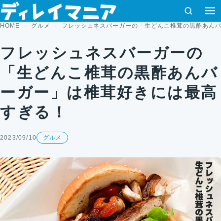
コンテンツへスキップ
検索
HOME
グルメ
フレッシュネスバーガーの「生どんこ椎茸の黒酢あん
フレッシュネスバーガーの
「生どんこ椎茸の黒酢あんバ
ーガー」は椎茸好きには最高
すぎる！
2023/09/10
グルメ