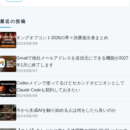
最近の投稿
キングオブコント2026の準々決勝進出者まとめ
2026/08/08
Gmailで他社メールアドレスを送信元にできる機能が2027
年1月に終了します
2026/08/07
Codexメインで使ってるけどセカンドオピニオンとして
Claude Codeも契約しておきたい
2026/08/06
今から生成AIを触り始める人は何をしたら良いのか
2026/08/05