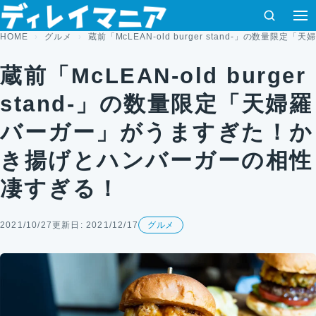
コンテンツへスキップ
検索
HOME
グルメ
蔵前「McLEAN-old burger stand-」の
蔵前「McLEAN-old burger
stand-」の数量限定「天婦羅
バーガー」がうますぎた！か
き揚げとハンバーガーの相性
凄すぎる！
2021/10/27
更新日: 2021/12/17
グルメ