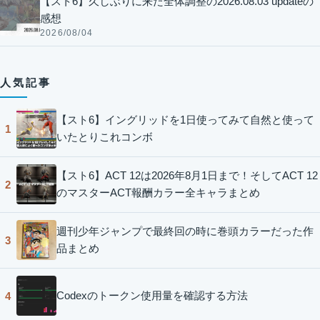
【スト6】久しぶりに来た全体調整の2026.08.03 updateの
感想
2026/08/04
人気記事
【スト6】イングリッドを1日使ってみて自然と使って
1
いたとりこれコンボ
【スト6】ACT 12は2026年8月1日まで！そしてACT 12
2
のマスターACT報酬カラー全キャラまとめ
週刊少年ジャンプで最終回の時に巻頭カラーだった作
3
品まとめ
Codexのトークン使用量を確認する方法
4