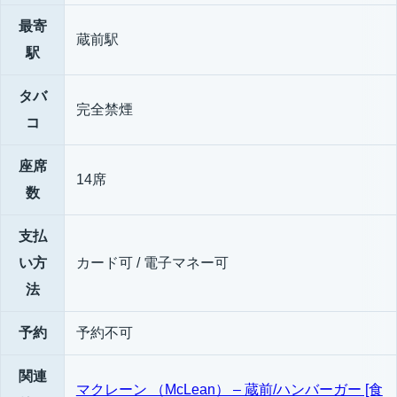
最寄
蔵前駅
駅
タバ
完全禁煙
コ
座席
14席
数
支払
い方
カード可 / 電子マネー可
法
予約
予約不可
関連
マクレーン （McLean） – 蔵前/ハンバーガー [食