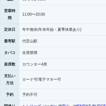
営業時
11:00〜20:00
間
定休日
年中無休(年末年始・夏季休業あり)
最寄駅
代官山駅
タバコ
全席禁煙
座席数
カウンター4席
支払い
カード可/電子マネー可
方法
予約
予約不可