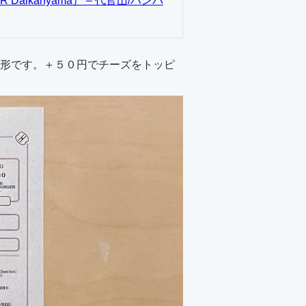
Daikanyama） – 代官山/ハンバ
形です。＋５０円でチーズをトッピ