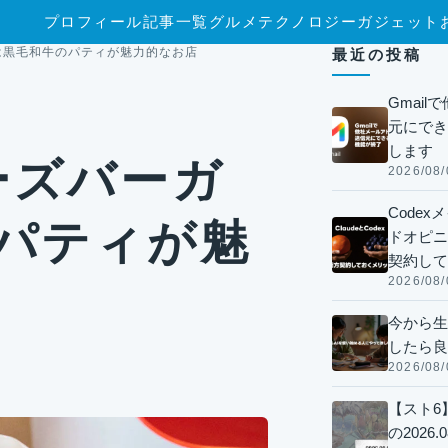
プロフィール
記事一覧
グルメ
テクノロジー
ガジェット
)」は黒毛和牛のパティが魅力的なお店
最近の投稿
Gmai
元にでき
します
リーズバーガ
2026/08/
Code
のパティが魅
ドオピニオ
契約して
2026/08/
今から生
したら良
2026/08/
【スト6
の2026.0