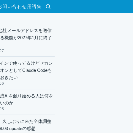
お問い合わせ
用語集
検索
lで他社メールアドレスを送信
る機能が2027年1月に終了
07
xメインで使ってるけどセカン
ンとしてClaude Codeも
おきたい
06
成AIを触り始める人は何を
いのか
05
】久しぶりに来た全体調整
8.03 updateの感想