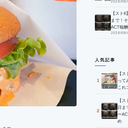
2026/08/
【スト6】
まで！そ
ACT報
2026/08/
人気記事
【ス
って
1
これ
【スト
日ま
2
ーA
め