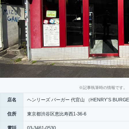
※記事執筆時の情報です。
店名
ヘンリーズ バーガー 代官山 （HENRY’S BURGER 
住所
東京都渋谷区恵比寿西1-36-6
電話
03-3461-0530