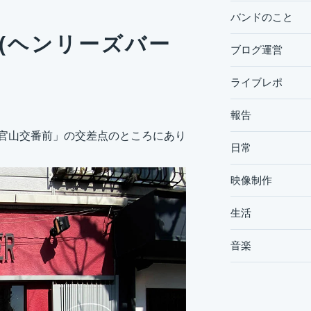
バンドのこと
ER(ヘンリーズバー
ブログ運営
ライブレポ
報告
「代官山交番前」の交差点のところにあり
日常
映像制作
生活
音楽