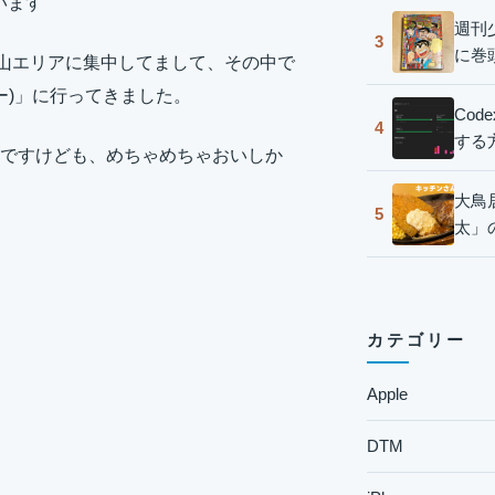
います
週刊
3
に巻
官山エリアに集中してまして、その中で
ガー)」に行ってきました。
Co
4
する
ですけども、めちゃめちゃおいしか
大鳥
5
太」
カテゴリー
Apple
DTM