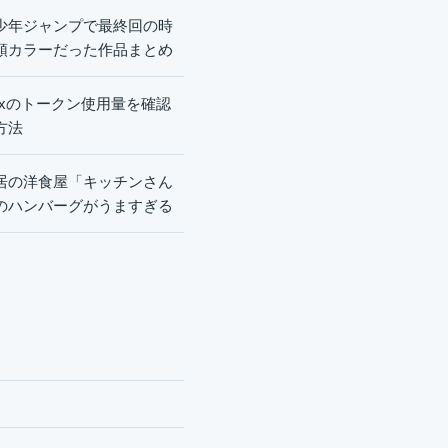
少年ジャンプで最終回の時
頭カラーだった作品まとめ
dexのトークン使用量を確認
方法
居の洋食屋「キッチンさん
のハンバーグがうますぎる