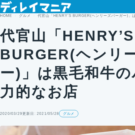
コンテンツへスキップ
HOME
グルメ
代官山「HENRY’S BURGER(ヘンリーズバーガー
代官山「HENRY’S
BURGER(ヘン
ー)」は黒毛和牛
力的なお店
2020/03/29
更新日: 2021/05/28
グルメ