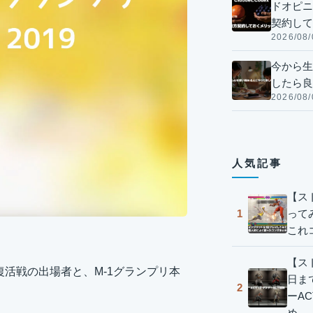
ドオピニオ
契約して
2026/08/
今から生
したら良
2026/08/
人気記事
【ス
って
1
これ
【スト
敗者復活戦の出場者と、M-1グランプリ本
日ま
2
ーA
め