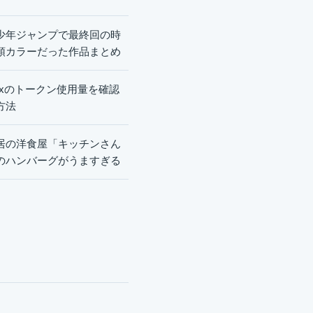
少年ジャンプで最終回の時
頭カラーだった作品まとめ
dexのトークン使用量を確認
方法
居の洋食屋「キッチンさん
のハンバーグがうますぎる