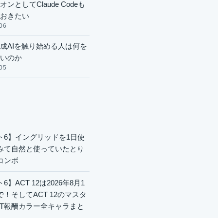
ンとしてClaude Codeも
おきたい
06
成AIを触り始める人は何を
いのか
05
ト6】イングリッドを1日使
みて自然と使っていたとり
コンボ
6】ACT 12は2026年8月1
で！そしてACT 12のマスタ
CT報酬カラー全キャラまと