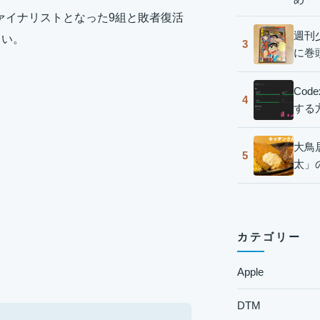
ファイナリストとなった9組と敗者復活
週刊
さい。
3
に巻
Co
4
する
大鳥
5
太」
カテゴリー
Apple
DTM