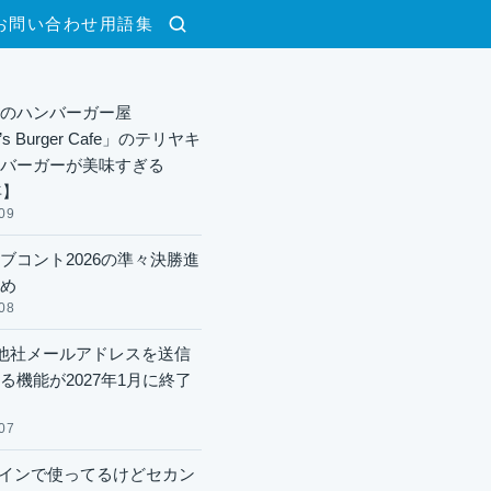
お問い合わせ
用語集
検索
のハンバーガー屋
y’s Burger Cafe」のテリヤキ
バーガーが美味すぎる
年】
09
ブコント2026の準々決勝進
め
08
lで他社メールアドレスを送信
る機能が2027年1月に終了
07
xメインで使ってるけどセカン