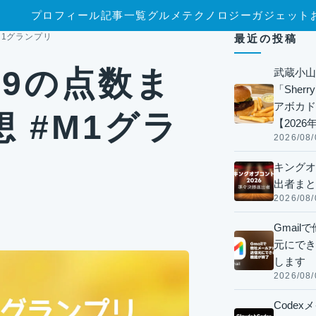
プロフィール
記事一覧
グルメ
テクノロジー
ガジェット
M1グランプリ
最近の投稿
19の点数ま
武蔵小山
「Sherr
アボカド
 #M1グラ
【2026
2026/08/
キングオ
出者まと
2026/08/
Gmai
元にでき
します
2026/08/
Code