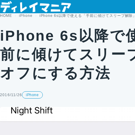
コンテンツへスキップ
HOME
iPhone
iPhone 6s以降で使える「手前に傾けてスリープ解
iPhone 6s以降
前に傾けてスリー
オフにする方法
2016/11/26
iPhone