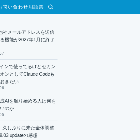
お問い合わせ
用語集
検索
lで他社メールアドレスを送信
る機能が2027年1月に終了
07
xメインで使ってるけどセカン
ンとしてClaude Codeも
おきたい
06
成AIを触り始める人は何を
いのか
05
】久しぶりに来た全体調整
8.03 updateの感想