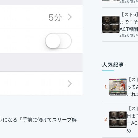
2026/08/
【スト6】
まで！そ
ACT報
2026/08/
人気記事
【ス
って
1
これ
【スト
日ま
2
使えるようになる「手前に傾けてスリープ解
ーA
め