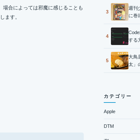
すが、場合によっては邪魔に感じることも
週刊
3
に巻
します。
Co
4
する
大鳥
5
太」
カテゴリー
Apple
DTM