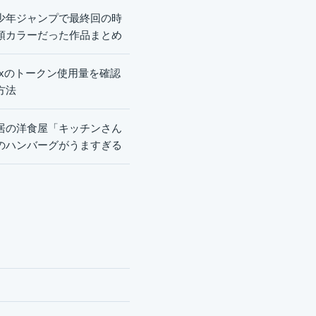
少年ジャンプで最終回の時
頭カラーだった作品まとめ
dexのトークン使用量を確認
方法
居の洋食屋「キッチンさん
のハンバーグがうますぎる