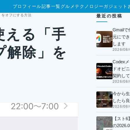
プロフィール
記事一覧
グルメ
テクノロジー
ガジェット
除」をオフにする方法
最近の投稿
で使える「手
Gmai
元にでき
します
プ解除」を
2026/08/
Code
ドオピニオ
契約して
2026/08/
今から生
したら良
2026/08/
【スト6
の2026.0