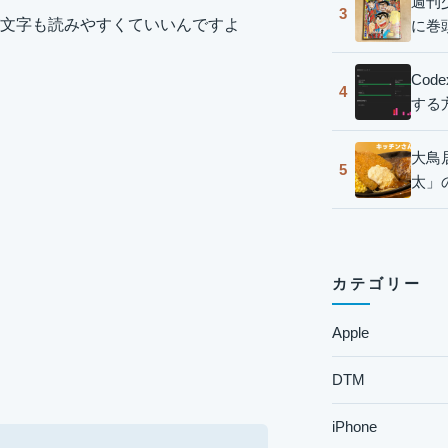
週刊
3
文字も読みやすくていいんですよ
に巻
Co
4
する
大鳥
5
太」
カテゴリー
Apple
DTM
iPhone