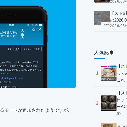
2026/08/
【スト6
の2026.0
2026/08/
人気記事
【ス
って
1
これ
【スト
日ま
2
ーA
くなるモードが追加されたようですが、
め