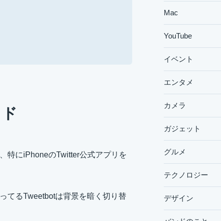
Mac
YouTube
イベント
エンタメ
カメラ
ード
ガジェット
グルメ
にiPhoneのTwitter公式アプリを
テクノロジー
てるTweetbotは背景を暗く切り替
デザイン