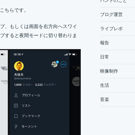
バンドのこと
がこちらです。
ブログ運営
プ、もしくは画面を右方向へスワイ
ライブレポ
プすると夜間モードに切り替わりま
報告
日常
映像制作
生活
音楽