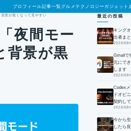
プロフィール
記事一覧
グルメ
テクノロジー
ガジェット
ると背景が黒くなって見やすい
最近の投稿
リで「夜間モー
キングオ
出者まと
2026/08/
と背景が黒
Gmai
元にでき
します
2026/08/
Code
ドオピニオ
契約して
2026/08/
今から生
したら良