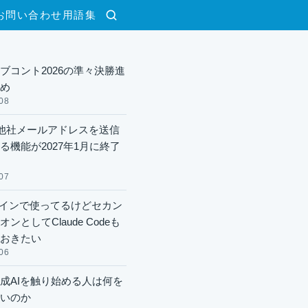
お問い合わせ
用語集
検索
ブコント2026の準々決勝進
め
08
lで他社メールアドレスを送信
る機能が2027年1月に終了
07
xメインで使ってるけどセカン
ンとしてClaude Codeも
おきたい
06
成AIを触り始める人は何を
いのか