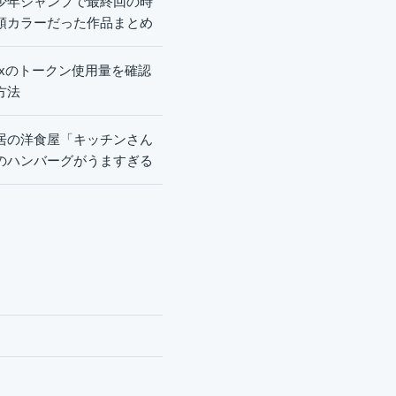
少年ジャンプで最終回の時
頭カラーだった作品まとめ
dexのトークン使用量を確認
方法
居の洋食屋「キッチンさん
のハンバーグがうますぎる