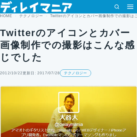
コンテンツへスキップ
検索
HOME
テクノロジー
Twitterのアイコンとカバー画像制作での撮影
Twitterのアイコンとカバー
画像制作での撮影はこんな感
じでした
2012/10/22
更新日: 2017/07/28
テクノロジー