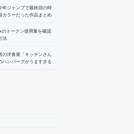
少年ジャンプで最終回の時
頭カラーだった作品まとめ
dexのトークン使用量を確認
方法
居の洋食屋「キッチンさん
のハンバーグがうますぎる