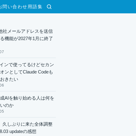
お問い合わせ
用語集
検索
lで他社メールアドレスを送信
る機能が2027年1月に終了
07
xメインで使ってるけどセカン
ンとしてClaude Codeも
おきたい
06
成AIを触り始める人は何を
いのか
05
】久しぶりに来た全体調整
8.03 updateの感想