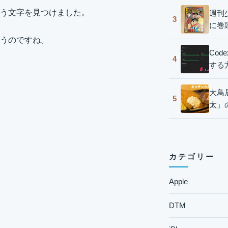
いう文字を見つけました。
週刊
3
に巻
まうのですね。
Co
4
する
大鳥
5
太」
カテゴリー
Apple
DTM