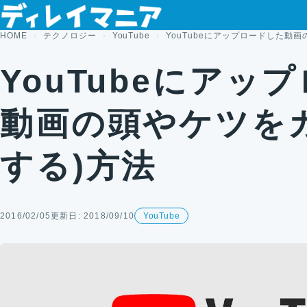
コンテンツへスキップ
HOME
テクノロジー
YouTube
YouTubeにアップロードした動
YouTubeにアッ
動画の頭やケツを
する)方法
2016/02/05
更新日: 2018/09/10
YouTube