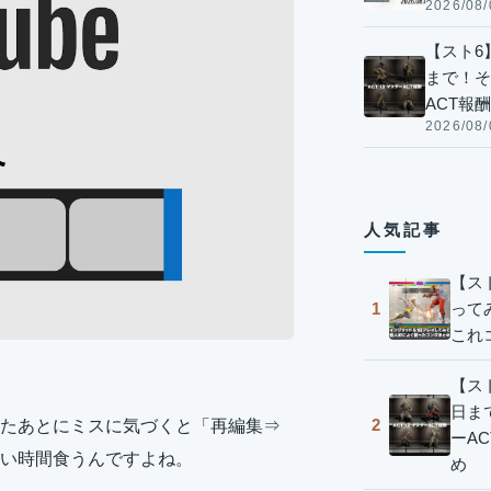
2026/08/
【スト6】
まで！そ
ACT報
2026/08/
人気記事
【ス
って
1
これ
【スト
日ま
2
ゃったあとにミスに気づくと「再編集⇒
ーA
い時間食うんですよね。
め