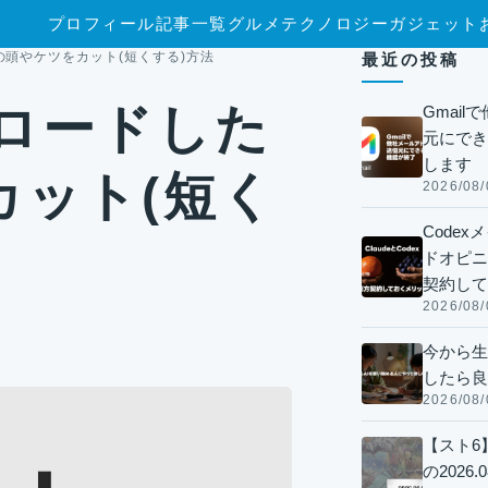
プロフィール
記事一覧
グルメ
テクノロジー
ガジェット
画の頭やケツをカット(短くする)方法
最近の投稿
プロードした
Gmai
元にでき
します
カット(短く
2026/08/
Code
ドオピニオ
契約して
2026/08/
今から生
したら良
2026/08/
【スト6
の2026.0