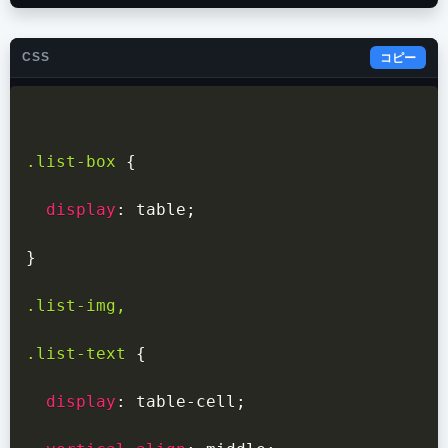
CSS
コピー
.list-box
{
display
:
 table
;
}
.list-img,

.list-text
{
display
:
 table-cell
;