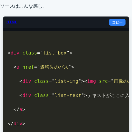
ソースはこんな感じ。
HTML
コピー
<
div
class
=
"
list-box
"
>
<
a
href
=
"
遷移先のパス
"
>
<
div
class
=
"
list-img
"
>
<
img
src
=
"
画像の
<
div
class
=
"
list-text
"
>
テキストがここに入
</
a
>
</
div
>