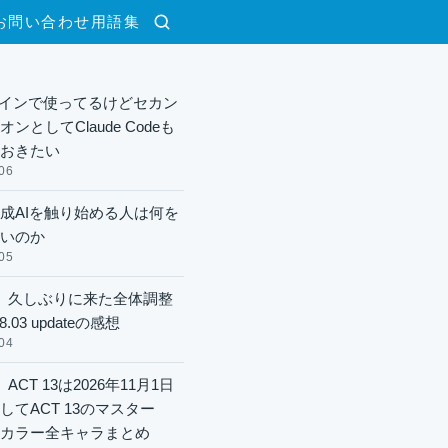
お問い合わせ
用語集
検索
xメインで使ってるけどセカン
ンとしてClaude Codeも
おきたい
06
成AIを触り始める人は何を
いのか
05
】久しぶりに来た全体調整
8.03 updateの感想
04
ACT 13は2026年11月1日
してACT 13のマスター
酬カラー全キャラまとめ