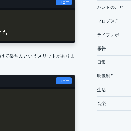
コピー
バンドのこと
ブログ運営
if
;
ライブレポ
報告
けて楽ちんというメリットがありま
日常
。
映像制作
コピー
生活
音楽