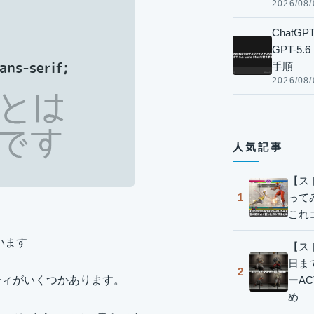
2026/08/
Chat
GPT-5
手順
2026/08/
人気記事
【ス
って
1
これ
います
【スト
日ま
2
ーA
ティがいくつかあります。
め