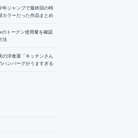
少年ジャンプで最終回の時
頭カラーだった作品まとめ
dexのトークン使用量を確認
方法
居の洋食屋「キッチンさん
のハンバーグがうますぎる