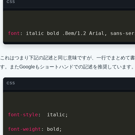
CSS
font
:
 italic bold .8em/1.2 Arial
,
 sans-ser
これはつまり下記の記述と同じ意味ですが、一行でまとめて書
す。またGoogleもショートハンドでの記述を推奨しています
CSS
font-style
:
  italic
;
font-weight
:
 bold
;