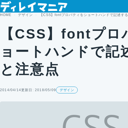
コンテンツへスキップ
HOME
デザイン
【CSS】fontプロパティをショートハンドで記述す
【CSS】fontプ
ョートハンドで記
と注意点
2014/04/14
更新日: 2018/05/09
デザイン