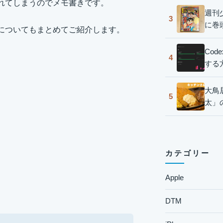
忘れてしまうのでメモ書きです。
週刊
3
に巻
点についてもまとめてご紹介します。
Co
4
する
大鳥
5
太」
カテゴリー
Apple
DTM