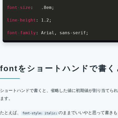
font-size
:
   .8em
;
line-height
:
 1.2
;
font-family
:
 Arial
,
 sans-serif
;
fontをショートハンドで書
ショートハンドで書くと、省略した値に初期値が割り当てられ
ます。
たとえば、
のままでいいやと思って書きも
font-style: italic;