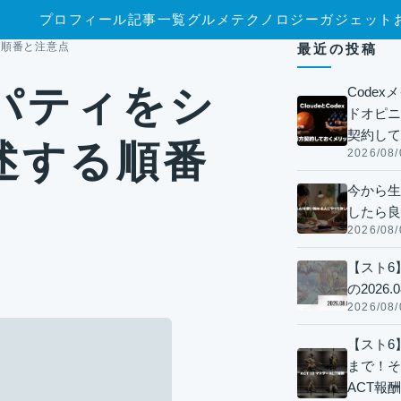
プロフィール
記事一覧
グルメ
テクノロジー
ガジェット
る順番と注意点
最近の投稿
ロパティをシ
Code
ドオピニオ
契約して
述する順番
2026/08/
今から生
したら良
2026/08/
【スト6
の2026.0
2026/08/
【スト6】
まで！そ
ACT報