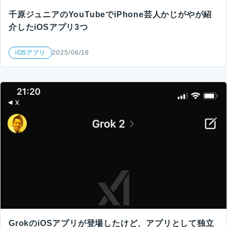
千原ジュニアのYouTubeでiPhone芸人かじがやが紹
介したiOSアプリ3つ
iOSアプリ
2025/06/16
GrokのiOSアプリが登場したけど、アプリとして独立