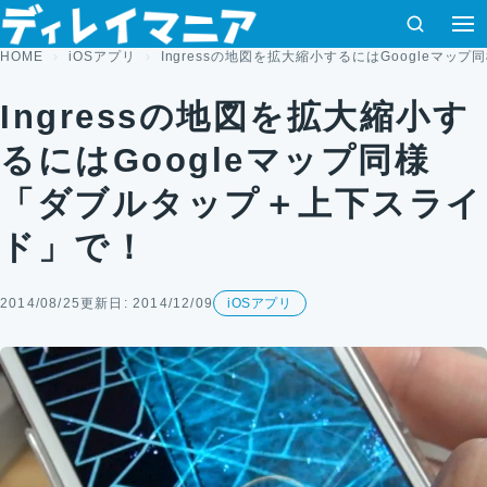
コンテンツへスキップ
検索
HOME
iOSアプリ
Ingressの地図を拡大縮小するにはGoogleマ
Ingressの地図を拡大縮小す
るにはGoogleマップ同様
「ダブルタップ＋上下スライ
ド」で！
2014/08/25
更新日: 2014/12/09
iOSアプリ