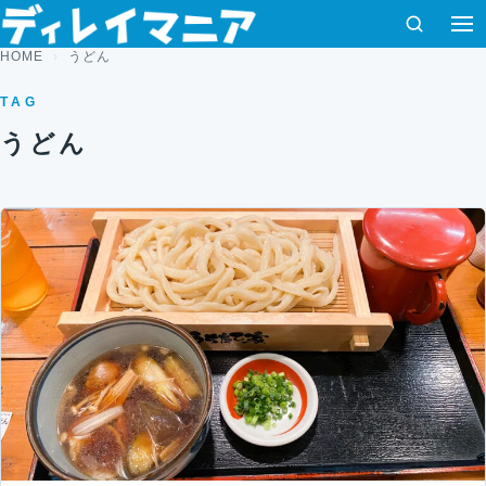
コンテンツへスキップ
検索
HOME
うどん
TAG
うどん