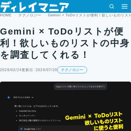
コンテンツへスキップ
検索
HOME
テクノロジー
Gemini × ToDoリストが便利！欲しいもの
Gemini × ToDoリストが便
利！欲しいものリストの中身
を調査してくれる！
2026/02/24
更新日: 2026/07/20
テクノロジー