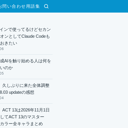
お問い合わせ
用語集
検索
xメインで使ってるけどセカン
ンとしてClaude Codeも
おきたい
06
成AIを触り始める人は何を
いのか
05
】久しぶりに来た全体調整
8.03 updateの感想
04
ACT 13は2026年11月1日
してACT 13のマスター
酬カラー全キャラまとめ