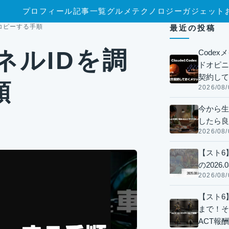
プロフィール
記事一覧
グルメ
テクノロジー
ガジェット
てコピーする手順
最近の投稿
ンネルIDを調
Code
ドオピニオ
契約して
順
2026/08/
今から生
したら良
2026/08/
【スト6
の2026.0
2026/08/
【スト6】
まで！そ
ACT報