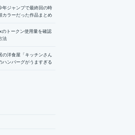
少年ジャンプで最終回の時
頭カラーだった作品まとめ
dexのトークン使用量を確認
方法
居の洋食屋「キッチンさん
のハンバーグがうますぎる