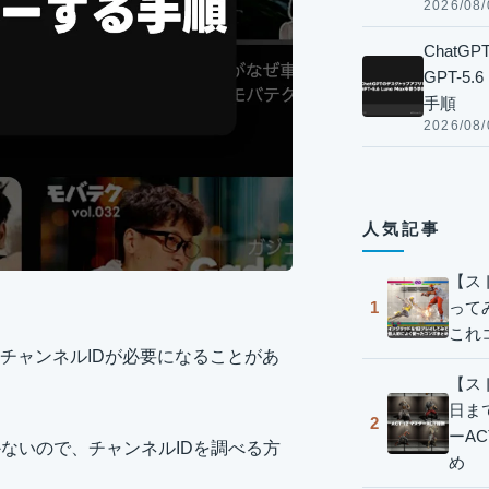
2026/08/
Chat
GPT-5
手順
2026/08/
人気記事
【ス
って
1
これ
eのチャンネルIDが必要になることがあ
【スト
日ま
2
ーA
ないので、チャンネルIDを調べる方
め