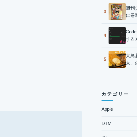
週刊
3
に巻
Co
4
する
大鳥
5
太」
カテゴリー
Apple
DTM