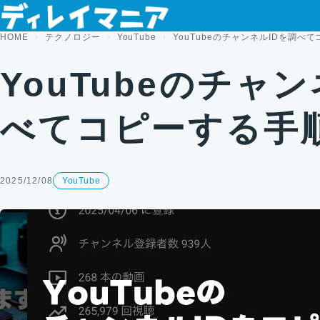
コンテンツへスキップ
HOME
テクノロジー
YouTube
YouTubeのチャンネルIDを調べ
YouTubeのチャ
べてコピーする手
2025/12/08
YouTube