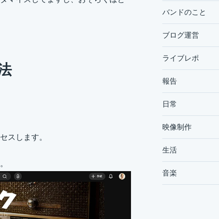
バンドのこと
。
ブログ運営
ライブレポ
法
報告
日常
映像制作
クセスします。
生活
。
音楽