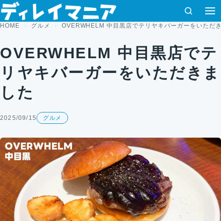
コンテンツへスキップ
検索
HOME
グルメ
OVERWHELM 中目黒店でテリヤキバーガーをいただ
OVERWHELM 中目黒店でテ
リヤキバーガーをいただきま
した
2025/09/15
グルメ