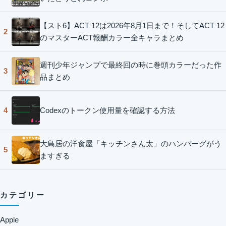
【スト6】ACT 12は2026年8月1日まで！そしてACT 12
2
のマスターACT報酬カラー全キャラまとめ
週刊少年ジャンプで最終回の時に巻頭カラーだった作
3
品まとめ
Codexのトークン使用量を確認する方法
4
大鳥居の洋食屋「キッチンさん太」のハンバーグがう
5
ますぎる
カテゴリー
Apple