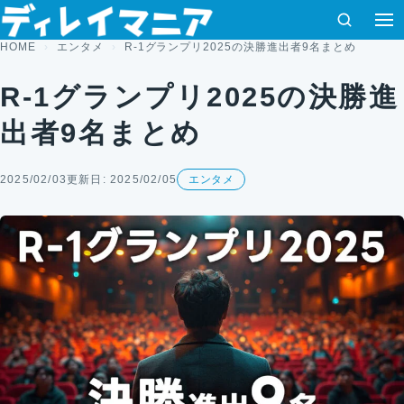
コンテンツへスキップ
検索
HOME
エンタメ
R-1グランプリ2025の決勝進出者9名まとめ
R-1グランプリ2025の決勝進
出者9名まとめ
2025/02/03
更新日: 2025/02/05
エンタメ