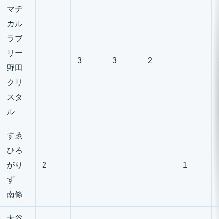
マヂ
カル
ラブ
リー
3
3
2
野田
クリ
スタ
ル
すゑ
ひろ
がり
2
1
ず
南條
大谷