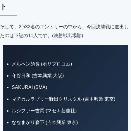
ト
そして、2,532名のエントリーの中から、今回決勝戦に進出し
たのは下記の11人です。(決勝戦出場順)
メルヘン須長 (ホリプロコム)
守谷日和 (吉本興業 大阪)
SAKURAI (SMA)
マヂカルラブリー野田クリスタル (吉本興業 東京)
ルシファー吉岡 (マセキ芸能社)
ななまがり森下 (吉本興業 東京)