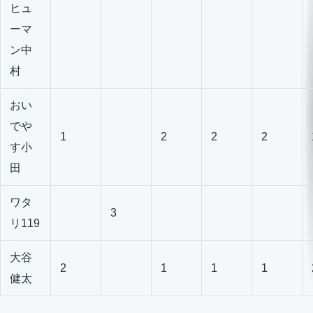
ヒュ
ーマ
ン中
村
おい
でや
1
2
2
2
す小
田
ワタ
3
リ119
大谷
2
1
1
1
健太