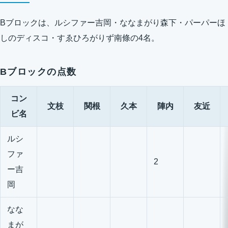
Bブロックは、ルシファー吉岡・ななまがり森下・パーパーほ
しのディスコ・すゑひろがりず南條の4名。
Bブロックの点数
コン
文枝
関根
久本
陣内
友近
ビ名
ルシ
ファ
2
ー吉
岡
なな
まが