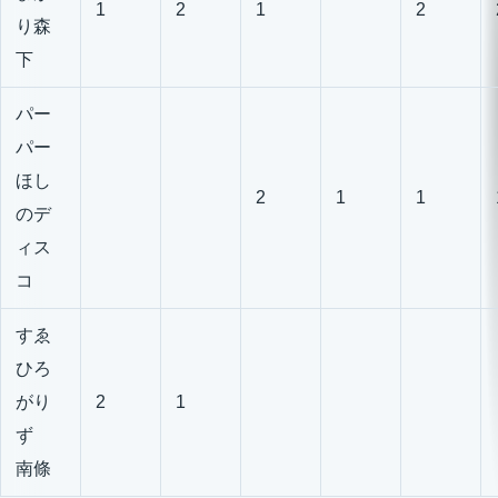
1
2
1
2
り森
下
パー
パー
ほし
2
1
1
のデ
ィス
コ
すゑ
ひろ
がり
2
1
ず
南條