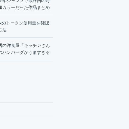
少年ジャンプで最終回の時
頭カラーだった作品まとめ
dexのトークン使用量を確認
方法
居の洋食屋「キッチンさん
のハンバーグがうますぎる