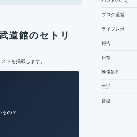
バンドのこと
ブログ運営
ライブレポ
ice武道館のセトリ
報告
日常
ットリストを掲載します。
映像制作
生活
音楽
いるの？