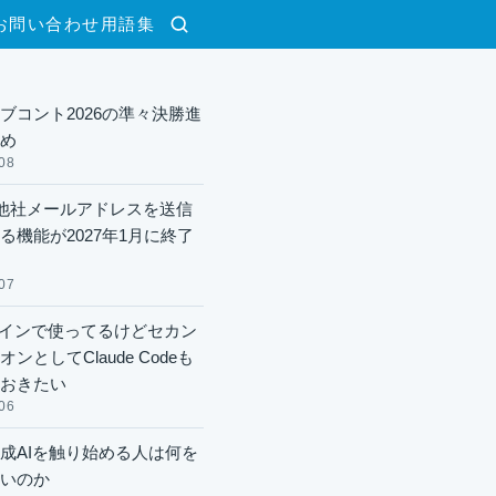
お問い合わせ
用語集
検索
ブコント2026の準々決勝進
め
08
lで他社メールアドレスを送信
る機能が2027年1月に終了
07
xメインで使ってるけどセカン
ンとしてClaude Codeも
おきたい
06
成AIを触り始める人は何を
いのか