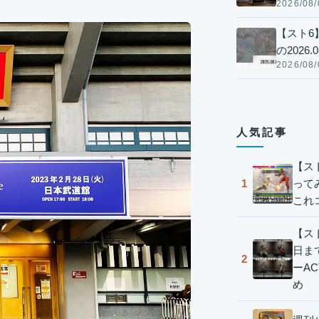
2026/08/
【スト6
の2026.0
2026/08/
人気記事
【ス
って
1
これ
【スト
日ま
2
ーA
め