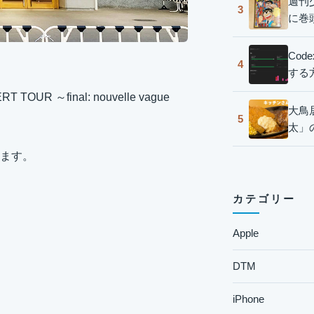
週刊
3
に巻
Co
4
する
UR ～final: nouvelle vague
大鳥
5
太」
ます。
カテゴリー
Apple
DTM
iPhone