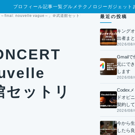
プロフィール
記事一覧
グルメ
テクノロジー
ガジェット
UR ～final: nouvelle vague～」＠武道館セットリストまとめ
最近の投稿
キングオ
出者まと
2026/08/
CONCERT
Gmai
元にでき
uvelle
します
2026/08/
道館セットリ
Code
ドオピニオ
契約して
2026/08/
今から生
したら良