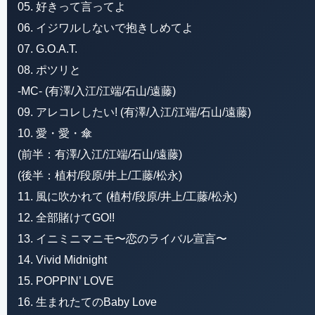
05. 好きって言ってよ
06. イジワルしないで抱きしめてよ
07. G.O.A.T.
08. ポツリと
-MC- (有澤/入江/江端/石山/遠藤)
09. アレコレしたい! (有澤/入江/江端/石山/遠藤)
10. 愛・愛・傘
(前半：有澤/入江/江端/石山/遠藤)
(後半：植村/段原/井上/工藤/松永)
11. 風に吹かれて (植村/段原/井上/工藤/松永)
12. 全部賭けてGO!!
13. イニミニマニモ〜恋のライバル宣言〜
14. Vivid Midnight
15. POPPIN’ LOVE
16. 生まれたてのBaby Love