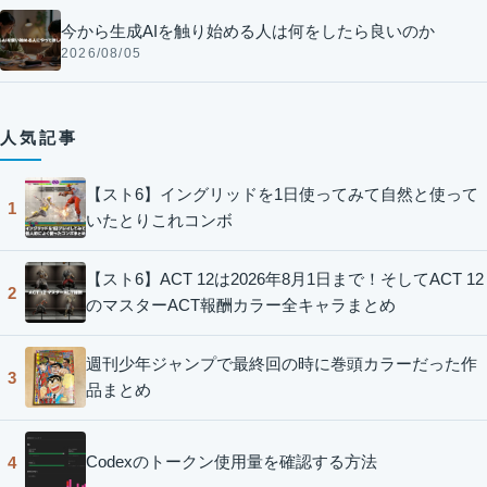
今から生成AIを触り始める人は何をしたら良いのか
2026/08/05
人気記事
【スト6】イングリッドを1日使ってみて自然と使って
1
いたとりこれコンボ
【スト6】ACT 12は2026年8月1日まで！そしてACT 12
2
のマスターACT報酬カラー全キャラまとめ
週刊少年ジャンプで最終回の時に巻頭カラーだった作
3
品まとめ
Codexのトークン使用量を確認する方法
4