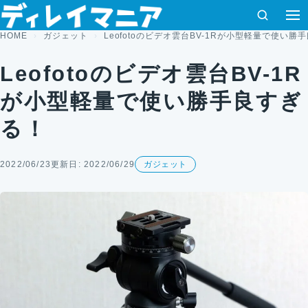
コンテンツへスキップ
検索
HOME
ガジェット
Leofotoのビデオ雲台BV-1Rが小型軽量で使い勝
Leofotoのビデオ雲台BV-1R
が小型軽量で使い勝手良すぎ
る！
2022/06/23
更新日: 2022/06/29
ガジェット