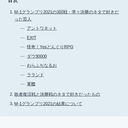
目次
M-1グランプリ2021の3回戦・準々決勝のネタで好きだ
った芸人
アントワネット
EXIT
怪奇！YesどんぐりRPG
ダウ90000
わらふぢなるお
ラランド
軍艦
敗者復活戦と決勝戦のネタで好きだったもの
M-1グランプリ2021の結果について