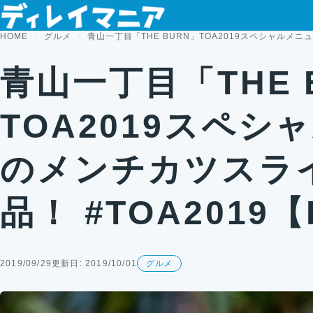
コンテンツへスキップ
HOME
グルメ
青山一丁目「THE BURN」TOA2019スペシャルメニ
青山一丁目「THE 
TOA2019スペシ
のメンチカツスラ
品！ #TOA2019
2019/09/29
更新日: 2019/10/01
グルメ