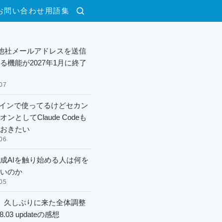
お問い合わせ
用語集
検索
lで他社メールアドレスを送信
る機能が2027年1月に終了
07
xメインで使ってるけどセカン
ンとしてClaude Codeも
おきたい
06
成AIを触り始める人は何を
いのか
05
】久しぶりに来た全体調整
8.03 updateの感想