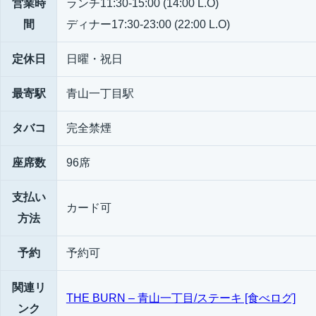
営業時
ランチ11:30-15:00 (14:00 L.O)
間
ディナー17:30-23:00 (22:00 L.O)
定休日
日曜・祝日
最寄駅
青山一丁目駅
タバコ
完全禁煙
座席数
96席
支払い
カード可
方法
予約
予約可
関連リ
THE BURN – 青山一丁目/ステーキ [食べログ]
ンク