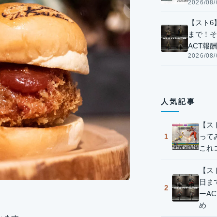
2026/08/
【スト6】
まで！そ
ACT報
2026/08/
人気記事
【ス
って
1
これ
【スト
日ま
2
ーA
め