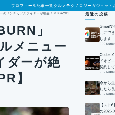
プロフィール
記事一覧
グルメ
テクノロジー
ガジェット
ューのメンチカツスライダーが絶品！ #TOA2019【PR】
最近の投稿
BURN」
Gmai
元にでき
します
ャルメニュー
2026/08/
Code
イダーが絶
ドオピニオ
契約して
2026/08/
【PR】
今から生
したら良
2026/08/
【スト6
の2026.0