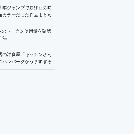
少年ジャンプで最終回の時
頭カラーだった作品まとめ
dexのトークン使用量を確認
方法
居の洋食屋「キッチンさん
のハンバーグがうますぎる