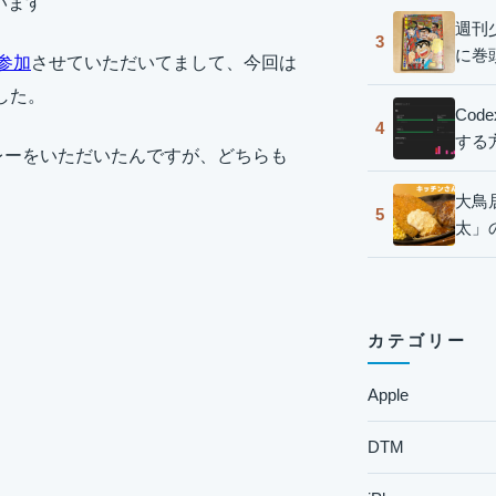
います
週刊
3
に巻
て参加
させていただいてまして、今回は
ました。
Co
4
する
レーをいただいたんですが、どちらも
大鳥
5
太」
カテゴリー
Apple
DTM