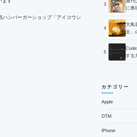
週刊
います
3
に巻
気ハンバーガーショップ「アイコウシ
大鳥
4
太」
Co
5
する
カテゴリー
Apple
DTM
iPhone