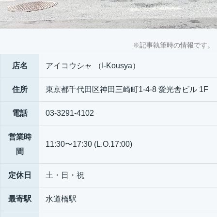
※記事執筆時の情報です。
店名
アイコウシャ （I-Kousya）
住所
東京都千代田区神田三崎町1-4-8 愛光舎ビル 1F
電話
03-3291-4102
営業時
11:30〜17:30 (L.O.17:00)
間
定休日
土・日・祝
最寄駅
水道橋駅