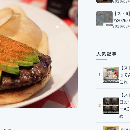
2026/08/
【スト6
の2026.0
2026/08/
人気記事
【ス
って
1
これ
【スト
日ま
2
ーA
め