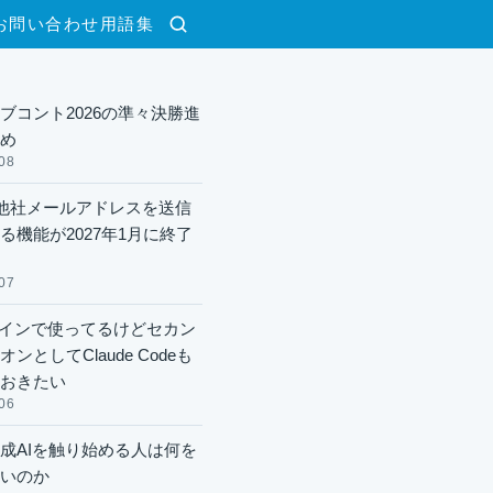
お問い合わせ
用語集
検索
ブコント2026の準々決勝進
め
08
lで他社メールアドレスを送信
る機能が2027年1月に終了
07
xメインで使ってるけどセカン
ンとしてClaude Codeも
おきたい
06
成AIを触り始める人は何を
いのか