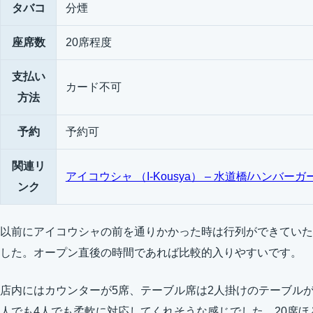
タバコ
分煙
座席数
20席程度
支払い
カード不可
方法
予約
予約可
関連リ
アイコウシャ （I-Kousya） – 水道橋/ハンバーガー
ンク
以前にアイコウシャの前を通りかかった時は行列ができていた
した。オープン直後の時間であれば比較的入りやすいです。
店内にはカウンターが5席、テーブル席は2人掛けのテーブル
人でも4人でも柔軟に対応してくれそうな感じでした。20席