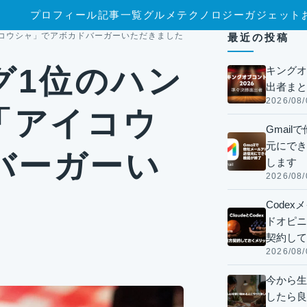
プロフィール
記事一覧
グルメ
テクノロジー
ガジェット
コウシャ」でアボカドバーガーいただきました！
最近の投稿
グ1位のハン
キングオ
出者まと
2026/08/
「アイコウ
Gmai
元にでき
バーガーい
します
2026/08/
Code
ドオピニオ
契約して
2026/08/
今から生
したら良