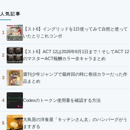
人気記事
【スト6】イングリッドを1日使ってみて自然と使って
1
いたとりこれコンボ
【スト6】ACT 12は2026年8月1日まで！そしてACT 12
2
のマスターACT報酬カラー全キャラまとめ
週刊少年ジャンプで最終回の時に巻頭カラーだった作
3
品まとめ
Codexのトークン使用量を確認する方法
4
大鳥居の洋食屋「キッチンさん太」のハンバーグがう
5
ますぎる