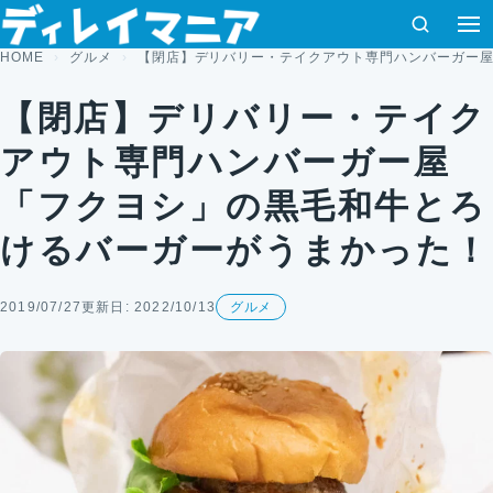
コンテンツへスキップ
検索
HOME
グルメ
【閉店】デリバリー・テイクアウト専門ハンバーガー
【閉店】デリバリー・テイク
アウト専門ハンバーガー屋
「フクヨシ」の黒毛和牛とろ
けるバーガーがうまかった！
2019/07/27
更新日: 2022/10/13
グルメ