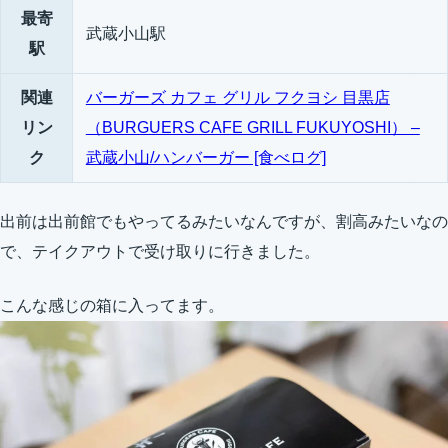
最寄
武蔵小山駅
駅
関連
バーガーズ カフェ グリル フクヨシ 目黒店
リン
（BURGUERS CAFE GRILL FUKUYOSHI） –
ク
武蔵小山/ハンバーガー [食べログ]
出前は出前館でもやってるみたいなんですが、割高みたいなの
で、テイクアウトで受け取りに行きました。
こんな感じの箱に入ってます。