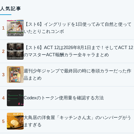
人気記事
【スト6】イングリッドを1日使ってみて自然と使って
1
いたとりこれコンボ
【スト6】ACT 12は2026年8月1日まで！そしてACT 12
2
のマスターACT報酬カラー全キャラまとめ
週刊少年ジャンプで最終回の時に巻頭カラーだった作
3
品まとめ
Codexのトークン使用量を確認する方法
4
大鳥居の洋食屋「キッチンさん太」のハンバーグがう
5
ますぎる