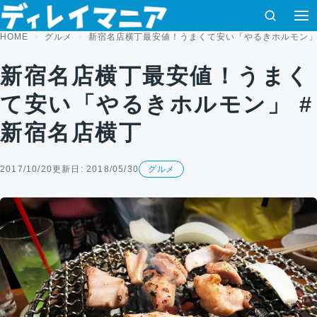
コンテンツへスキップ
検索
HOME
グルメ
新宿名店横丁最安値！うまくて安い「やるきホルモン」
新宿名店横丁最安値！うまく
て安い「やるきホルモン」 #
新宿名店横丁
2017/10/20
更新日: 2018/05/30
グルメ