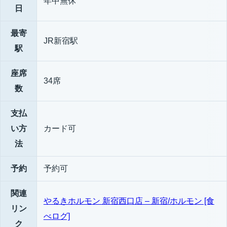
年中無休
日
最寄
JR新宿駅
駅
座席
34席
数
支払
い方
カード可
法
予約
予約可
関連
やるきホルモン 新宿西口店 – 新宿/ホルモン [食
リン
べログ]
ク