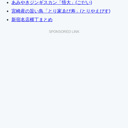
あみやきジンギスカン「悟大」(ごだい)
宮崎産の旨い鳥「とり家ゑび寿」(とりやえびす)
新宿名店横丁まとめ
SPONSORED LINK