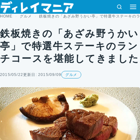
コンテンツへスキップ
検索
HOME
グルメ
鉄板焼きの「あざみ野うかい亭」で特選牛ステーキの
鉄板焼きの「あざみ野うかい
亭」で特選牛ステーキのラン
チコースを堪能してきました
2015/05/22
更新日: 2015/09/09
グルメ