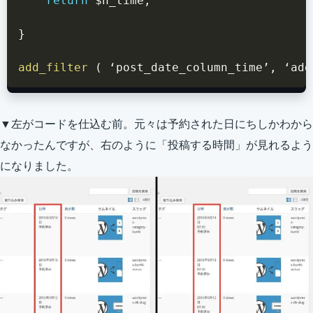
return
$h_time
;
}
add_filter
(
 ‘post_date_column_time’
,
 ‘add
▼左がコードを仕込む前。元々は予約された日にちしかわから
なかったんですが、右のように「投稿する時間」が見れるよう
になりました。