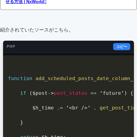
せる方法 | NxWorld
紹介されていたソースがこちら。
PHP
コピー
function
add_scheduled_posts_date_column_t
if
(
$post
->
post_status
==
 ‘future’
)
{
$h_time
.=
 ‘
<
br 
/
>
’ 
.
get_post_tim
}