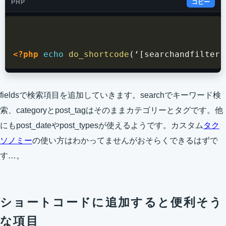
PHP
コピー
<?php
echo
do_shortcode
(
‘
[
searchandfilter 
fieldsで検索項目を追加していきます。searchでキーワード検
索、categoryとpost_tagはそのままカテゴリーとタグです。他
にもpost_dateやpost_typesが使えるようです。カスタム
タク
ソノミー
の使い方はわかってませんがおそらくできるはずで
す…。
ショートコードに追加すると便利そう
な項目