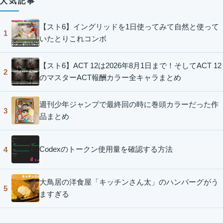
人気記事
【スト6】イングリッドを1日使ってみて自然と使って
1
いたとりこれコンボ
【スト6】ACT 12は2026年8月1日まで！そしてACT 12
2
のマスターACT報酬カラー全キャラまとめ
週刊少年ジャンプで最終回の時に巻頭カラーだった作
3
品まとめ
Codexのトークン使用量を確認する方法
4
大鳥居の洋食屋「キッチンさん太」のハンバーグがう
5
ますぎる