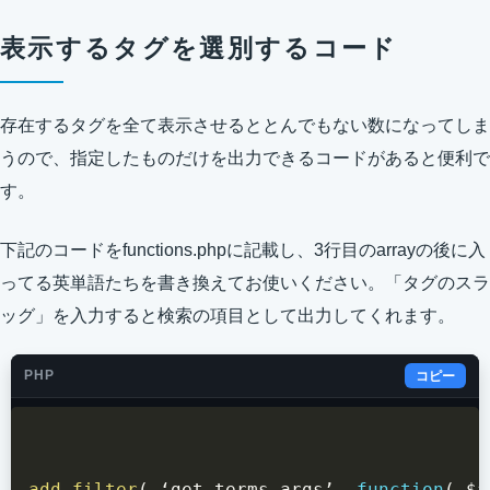
表示するタグを選別するコード
存在するタグを全て表示させるととんでもない数になってしま
うので、指定したものだけを出力できるコードがあると便利で
す。
下記のコードをfunctions.phpに記載し、3行目のarrayの後に入
ってる英単語たちを書き換えてお使いください。「タグのスラ
ッグ」を入力すると検索の項目として出力してくれます。
PHP
コピー
add_filter
(
 ‘get_terms_args’
,
function
(
$a